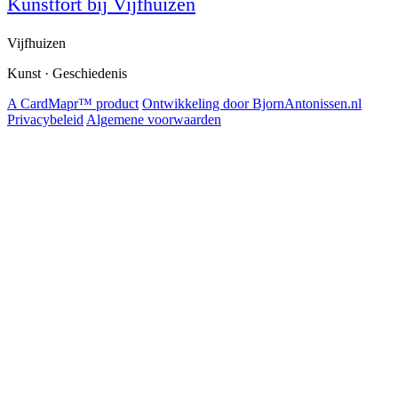
Kunstfort bij Vijfhuizen
Vijfhuizen
Kunst · Geschiedenis
A CardMapr™ product
Ontwikkeling door BjornAntonissen.nl
Privacybeleid
Algemene voorwaarden