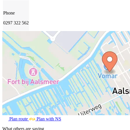
Phone
0297 322 562
Plan route
Plan with NS
What others are saying