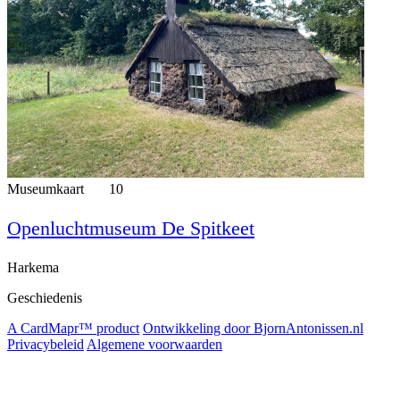
Museumkaart
10
Openluchtmuseum De Spitkeet
Harkema
Geschiedenis
A CardMapr™ product
Ontwikkeling door BjornAntonissen.nl
Privacybeleid
Algemene voorwaarden