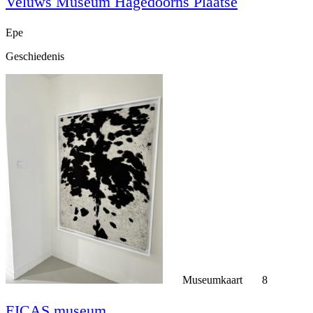
Veluws Museum Hagedoorns Plaatse
Epe
Geschiedenis
Museumkaart
8
EICAS museum