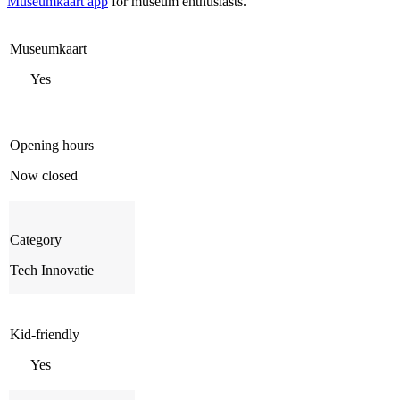
Museumkaart app
for museum enthusiasts.
Museumkaart
Yes
Opening hours
Now closed
Category
Tech Innovatie
Kid-friendly
Yes