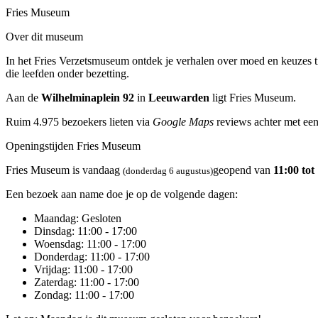
Fries Museum
Over dit museum
In het Fries Verzetsmuseum ontdek je verhalen over moed en keuzes ti
die leefden onder bezetting.
Aan de
Wilhelminaplein 92
in
Leeuwarden
ligt Fries Museum.
Ruim 4.975 bezoekers lieten via
Google Maps
reviews achter met een
Openingstijden Fries Museum
Fries Museum is vandaag
geopend van
11:00 tot
(donderdag 6 augustus)
Een bezoek aan name doe je op de volgende dagen:
Maandag
: Gesloten
Dinsdag
: 11:00 - 17:00
Woensdag
: 11:00 - 17:00
Donderdag
: 11:00 - 17:00
Vrijdag
: 11:00 - 17:00
Zaterdag
: 11:00 - 17:00
Zondag
: 11:00 - 17:00