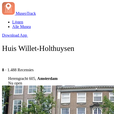
MuseoTrack
Lijsten
Alle Musea
Download App
Huis Willet-Holthuysen
8
· 1.488 Recensies
Herengracht 605,
Amsterdam
Nu open