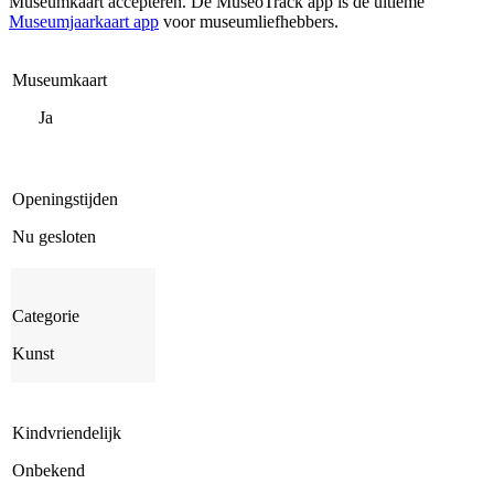
Museumkaart accepteren. De MuseoTrack app is dé ultieme
Museumjaarkaart app
voor museumliefhebbers.
Museumkaart
Ja
Openingstijden
Nu gesloten
Categorie
Kunst
Kindvriendelijk
Onbekend