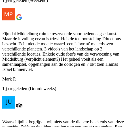
1 jaar geleden (Weekend)
Fijn dat Middelburg ruimte reserveerde voor hedendaagse kunst.
Maar de invulling ervan is triest. Heb de tentoonstelling Directions
bezocht. Echt niet de moeite waard. een 'labyrint' met erboven
verschillende planeten. 3 video's van het landschap op 3
verschillende locaties. Enkele oude foto's van de verwoesting van
Middelburg (verplicht element?) Het geheel voelt als een
samenraapsel, opgehangen aan de oorlogen en 7 okt toen Hamas
Israël binnenviel.
Mark P.
1 jaar geleden (Doordeweeks)
Waarschijnlijk begrijpen wij niets van de diepere betekenis van deze
expositie. Zelfs na de uitleg was het nog een groot vraagteken. Een