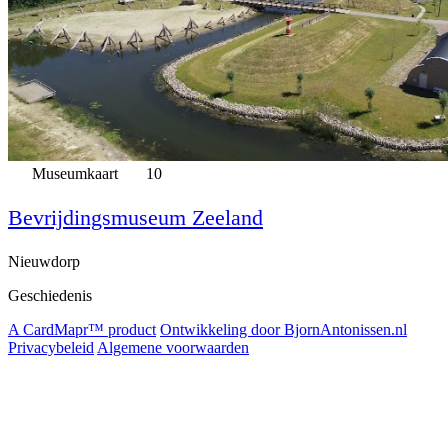
Museumkaart
10
Bevrijdingsmuseum Zeeland
Nieuwdorp
Geschiedenis
A CardMapr™ product
Ontwikkeling door BjornAntonissen.nl
Privacybeleid
Algemene voorwaarden