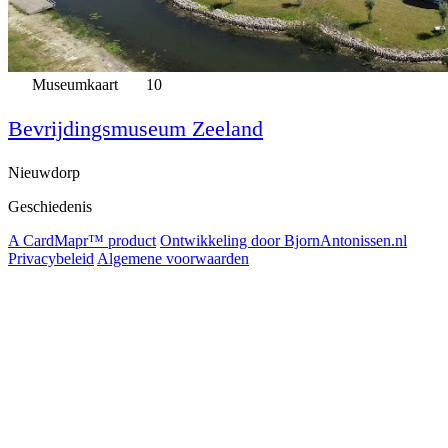
Museumkaart
10
Bevrijdingsmuseum Zeeland
Nieuwdorp
Geschiedenis
A CardMapr™ product
Ontwikkeling door BjornAntonissen.nl
Privacybeleid
Algemene voorwaarden