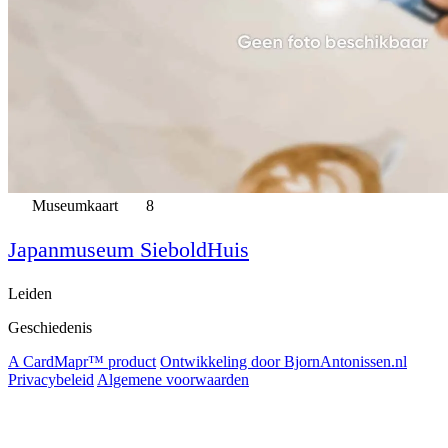
Museumkaart
8
Japanmuseum SieboldHuis
Leiden
Geschiedenis
A CardMapr™ product
Ontwikkeling door BjornAntonissen.nl
Privacybeleid
Algemene voorwaarden