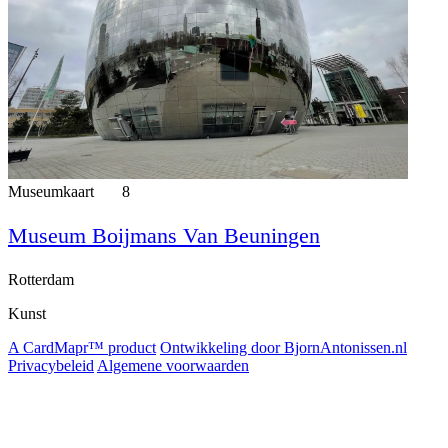
Museumkaart
8
Museum Boijmans Van Beuningen
Rotterdam
Kunst
A CardMapr™ product
Ontwikkeling door BjornAntonissen.nl
Privacybeleid
Algemene voorwaarden