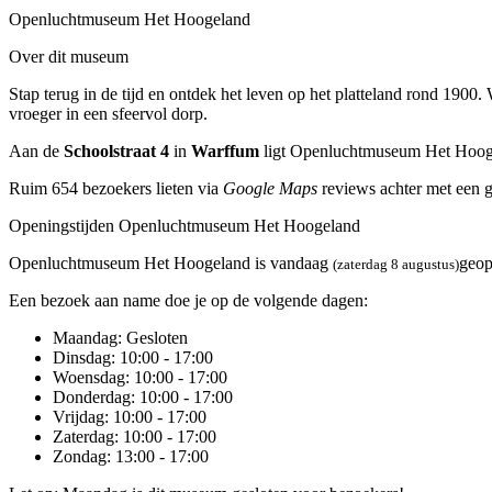
Openluchtmuseum Het Hoogeland
Over dit museum
Stap terug in de tijd en ontdek het leven op het platteland rond 1900
vroeger in een sfeervol dorp.
Aan de
Schoolstraat 4
in
Warffum
ligt Openluchtmuseum Het Hoog
Ruim 654 bezoekers lieten via
Google Maps
reviews achter met een 
Openingstijden Openluchtmuseum Het Hoogeland
Openluchtmuseum Het Hoogeland is vandaag
geo
(zaterdag 8 augustus)
Een bezoek aan name doe je op de volgende dagen:
Maandag
: Gesloten
Dinsdag
: 10:00 - 17:00
Woensdag
: 10:00 - 17:00
Donderdag
: 10:00 - 17:00
Vrijdag
: 10:00 - 17:00
Zaterdag
: 10:00 - 17:00
Zondag
: 13:00 - 17:00