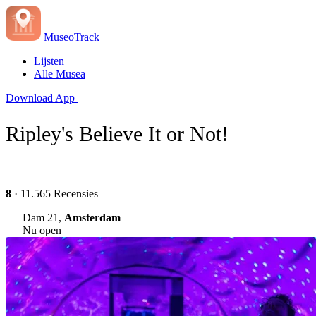
MuseoTrack
Lijsten
Alle Musea
Download App
Ripley's Believe It or Not!
8
· 11.565 Recensies
Dam 21,
Amsterdam
Nu open