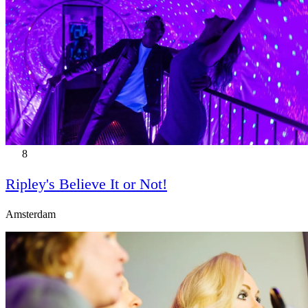
8
Ripley's Believe It or Not!
Amsterdam