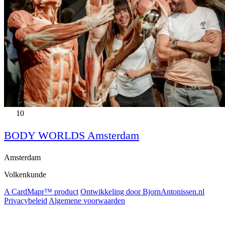
10
BODY WORLDS Amsterdam
Amsterdam
Volkenkunde
A CardMapr™ product
Ontwikkeling door BjornAntonissen.nl
Privacybeleid
Algemene voorwaarden