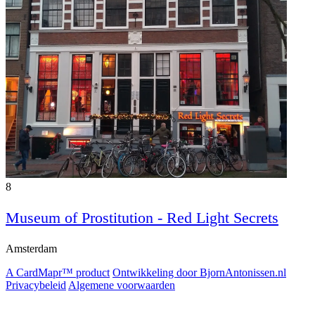
8
Museum of Prostitution - Red Light Secrets
Amsterdam
A CardMapr™ product
Ontwikkeling door BjornAntonissen.nl
Privacybeleid
Algemene voorwaarden