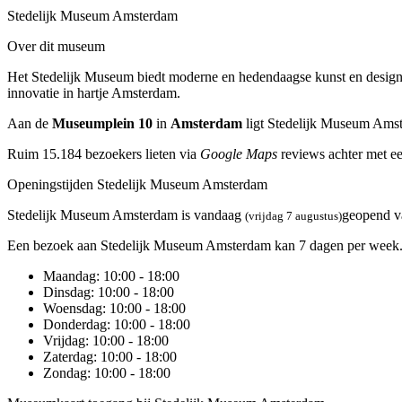
Stedelijk Museum Amsterdam
Over dit museum
Het Stedelijk Museum biedt moderne en hedendaagse kunst en design
innovatie in hartje Amsterdam.
Aan de
Museumplein 10
in
Amsterdam
ligt Stedelijk Museum Ams
Ruim 15.184 bezoekers lieten via
Google Maps
reviews achter met e
Openingstijden Stedelijk Museum Amsterdam
Stedelijk Museum Amsterdam is vandaag
geopend 
(vrijdag 7 augustus)
Een bezoek aan Stedelijk Museum Amsterdam kan 7 dagen per week. De
Maandag
: 10:00 - 18:00
Dinsdag
: 10:00 - 18:00
Woensdag
: 10:00 - 18:00
Donderdag
: 10:00 - 18:00
Vrijdag
: 10:00 - 18:00
Zaterdag
: 10:00 - 18:00
Zondag
: 10:00 - 18:00