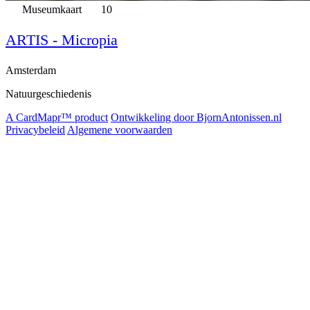
Museumkaart
10
ARTIS - Micropia
Amsterdam
Natuurgeschiedenis
A CardMapr™ product
Ontwikkeling door BjornAntonissen.nl
Privacybeleid
Algemene voorwaarden