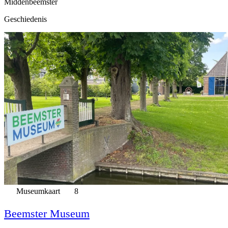
Middenbeemster
Geschiedenis
Museumkaart
8
Beemster Museum