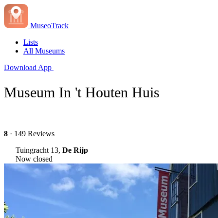
MuseoTrack
Lists
All Museums
Download App
Museum In 't Houten Huis
8
· 149 Reviews
Tuingracht 13,
De Rijp
Now closed