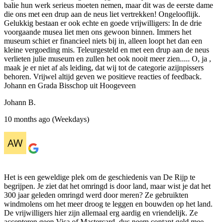
balie hun werk serieus moeten nemen, maar dit was de eerste dame
die ons met een drup aan de neus liet vertrekken! Ongelooflijk.
Gelukkig bestaan er ook echte en goede vrijwilligers: In de drie
voorgaande musea liet men ons gewoon binnen. Immers het
museum schiet er financieel niets bij in, alleen loopt het dan een
kleine vergoeding mis. Teleurgesteld en met een drup aan de neus
verlieten julie museum en zullen het ook nooit meer zien..... O, ja ,
maak je er niet af als leiding, dat wij tot de categorie azijnpissers
behoren. Vrijwel altijd geven we positieve reacties of feedback.
Johann en Grada Bisschop uit Hoogeveen
Johann B.
10 months ago (Weekdays)
Het is een geweldige plek om de geschiedenis van De Rijp te
begrijpen. Je ziet dat het omringd is door land, maar wist je dat het
300 jaar geleden omringd werd door meren? Ze gebruikten
windmolens om het meer droog te leggen en bouwden op het land.
De vrijwilligers hier zijn allemaal erg aardig en vriendelijk. Ze
accepteren geen Visa of Mastercard, dus neem contant geld mee.