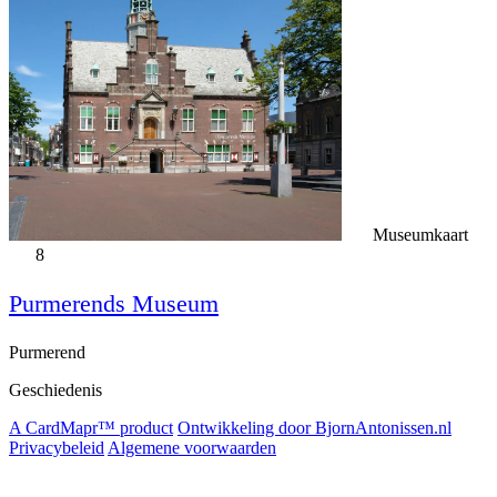
Museumkaart
8
Purmerends Museum
Purmerend
Geschiedenis
A CardMapr™ product
Ontwikkeling door BjornAntonissen.nl
Privacybeleid
Algemene voorwaarden