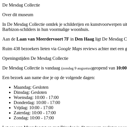
De Mesdag Collectie
Over dit museum
In De Mesdag Collectie ontdek je schilderijen en kunstvoorwerpen 
Barbizon-schilders in hun voormalige woonhuis.
Aan de
Laan van Meerdervoort 7F
in
Den Haag
ligt De Mesdag Co
Ruim 438 bezoekers lieten via
Google Maps
reviews achter met een 
Openingstijden De Mesdag Collectie
De Mesdag Collectie is vandaag
geopend van
10:00
(zondag 9 augustus)
Een bezoek aan name doe je op de volgende dagen:
Maandag
: Gesloten
Dinsdag
: Gesloten
Woensdag
: 10:00 - 17:00
Donderdag
: 10:00 - 17:00
Vrijdag
: 10:00 - 17:00
Zaterdag
: 10:00 - 17:00
Zondag
: 10:00 - 17:00