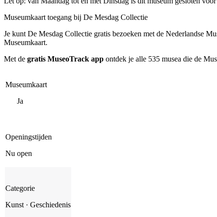
Let op: van Maandag tot en met Dinsdag is dit museum gesloten voor
Museumkaart toegang bij De Mesdag Collectie
Je kunt
De Mesdag Collectie
gratis bezoeken met de Nederlandse Mus
Museumkaart.
Met de
gratis MuseoTrack app
ontdek je alle 535 musea die de Mu
Museumkaart
Ja
Openingstijden
Nu open
Categorie
Kunst · Geschiedenis