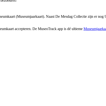
 bezoekers!
eumkaart (Museumjaarkaart). Naast De Mesdag Collectie zijn er nog 98
seumkaart accepteren. De MuseoTrack app is dé ultieme
Museumjaarkaa