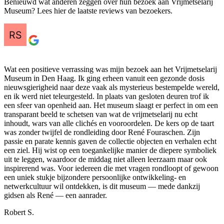
Benieuwd wat anderen zeggen over hun bezoek aan Vrijmetselarij
Museum? Lees hier de laatste reviews van bezoekers.
Wat een positieve verrassing was mijn bezoek aan het Vrijmetselarij
Museum in Den Haag. Ik ging erheen vanuit een gezonde dosis
nieuwsgierigheid naar deze vaak als mysterieus bestempelde wereld,
en ik werd niet teleurgesteld. In plaats van gesloten deuren trof ik
een sfeer van openheid aan. Het museum slaagt er perfect in om een
transparant beeld te schetsen van wat de vrijmetselarij nu echt
inhoudt, wars van alle clichés en vooroordelen. De kers op de taart
was zonder twijfel de rondleiding door René Fouraschen. Zijn
passie en parate kennis gaven de collectie objecten en verhalen echt
een ziel. Hij wist op een toegankelijke manier de diepere symboliek
uit te leggen, waardoor de middag niet alleen leerzaam maar ook
inspirerend was. Voor iedereen die met vragen rondloopt of gewoon
een uniek stukje bijzondere persoonlijke ontwikkeling- en
netwerkcultuur wil ontdekken, is dit museum — mede dankzij
gidsen als René — een aanrader.
Robert S.