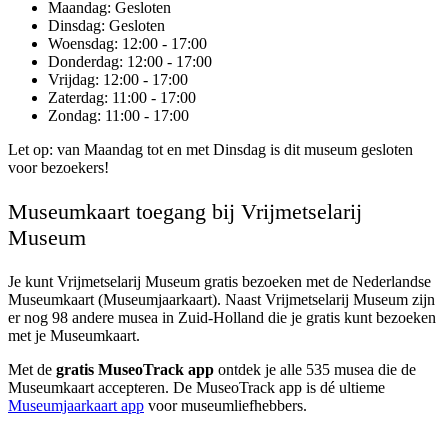
Maandag
: Gesloten
Dinsdag
: Gesloten
Woensdag
: 12:00 - 17:00
Donderdag
: 12:00 - 17:00
Vrijdag
: 12:00 - 17:00
Zaterdag
: 11:00 - 17:00
Zondag
: 11:00 - 17:00
Let op: van Maandag tot en met Dinsdag is dit museum gesloten
voor bezoekers!
Museumkaart toegang bij Vrijmetselarij
Museum
Je kunt
Vrijmetselarij Museum
gratis bezoeken met de Nederlandse
Museumkaart (Museumjaarkaart). Naast Vrijmetselarij Museum zijn
er nog 98 andere musea in Zuid-Holland die je gratis kunt bezoeken
met je Museumkaart.
Met de
gratis MuseoTrack app
ontdek je alle 535 musea die de
Museumkaart accepteren. De MuseoTrack app is dé ultieme
Museumjaarkaart app
voor museumliefhebbers.