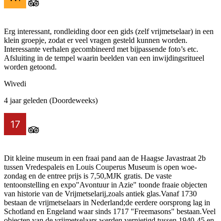
Erg interessant, rondleiding door een gids (zelf vrijmetselaar) in een
klein groepje, zodat er veel vragen gesteld kunnen worden.
Interessante verhalen gecombineerd met bijpassende foto’s etc.
Afsluiting in de tempel waarin beelden van een inwijdingsritueel
worden getoond.
Wivedi
4 jaar geleden (Doordeweeks)
Dit kleine museum in een fraai pand aan de Haagse Javastraat 2b
tussen Vredespaleis en Louis Couperus Museum is open woe-
zondag en de entree prijs is 7,50,MJK gratis. De vaste
tentoonstelling en expo"Avontuur in Azie" toonde fraaie objecten
van historie van de Vrijmetselarij,zoals antiek glas.Vanaf 1730
bestaan de vrijmetselaars in Nederland;de eerdere oorsprong lag in
Schotland en Engeland waar sinds 1717 "Freemasons" bestaan.Veel
objecten van de vrijmetselaars werden vernietigd tussen 1940-45 en