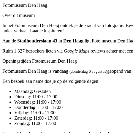
Fotomuseum Den Haag
Over dit museum
In het Fotomuseum Den Haag ontdek je de kracht van fotografie. Bewon
uniek verhaal. Laat je inspireren!
Aan de
Stadhouderslaan 43
in
Den Haag
ligt Fotomuseum Den Ha
Ruim 1.327 bezoekers lieten via
Google Maps
reviews achter met een
Openingstijden Fotomuseum Den Haag
Fotomuseum Den Haag is vandaag
geopend van
(donderdag 6 augustus)
Een bezoek aan name doe je op de volgende dagen:
Maandag
: Gesloten
Dinsdag
: 11:00 - 17:00
Woensdag
: 11:00 - 17:00
Donderdag
: 11:00 - 17:00
Vrijdag
: 11:00 - 17:00
Zaterdag
: 11:00 - 17:00
Zondag
: 11:00 - 17:00