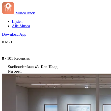
MuseoTrack
Lijsten
Alle Musea
Download App
KM21
8
· 101 Recensies
Stadhouderslaan 43,
Den Haag
Nu open