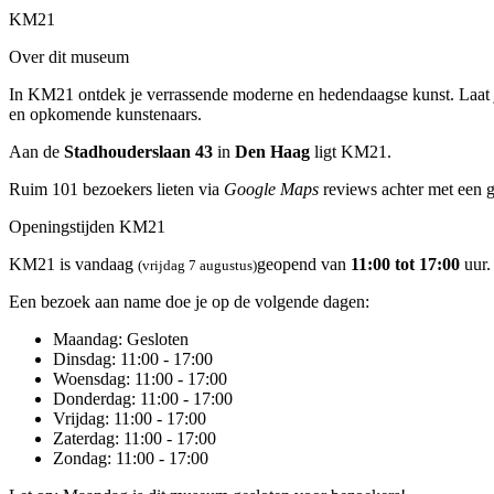
KM21
Over dit museum
In KM21 ontdek je verrassende moderne en hedendaagse kunst. Laat j
en opkomende kunstenaars.
Aan de
Stadhouderslaan 43
in
Den Haag
ligt KM21.
Ruim 101 bezoekers lieten via
Google Maps
reviews achter met een 
Openingstijden KM21
KM21 is vandaag
geopend van
11:00 tot 17:00
uur.
(vrijdag 7 augustus)
Een bezoek aan name doe je op de volgende dagen:
Maandag
: Gesloten
Dinsdag
: 11:00 - 17:00
Woensdag
: 11:00 - 17:00
Donderdag
: 11:00 - 17:00
Vrijdag
: 11:00 - 17:00
Zaterdag
: 11:00 - 17:00
Zondag
: 11:00 - 17:00