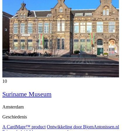
10
Suriname Museum
Amsterdam
Geschiedenis
A CardMapr™ product
Ontwikkeling door BjornAntonissen.nl