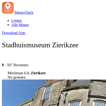
MuseoTrack
Lijsten
Alle Musea
Download App
Stadhuismuseum Zierikzee
8
· 507 Recensies
Meelstraat 6-8,
Zierikzee
Nu gesloten