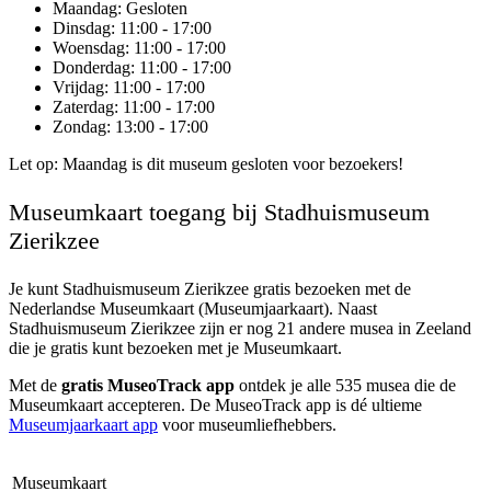
Maandag
: Gesloten
Dinsdag
: 11:00 - 17:00
Woensdag
: 11:00 - 17:00
Donderdag
: 11:00 - 17:00
Vrijdag
: 11:00 - 17:00
Zaterdag
: 11:00 - 17:00
Zondag
: 13:00 - 17:00
Let op: Maandag is dit museum gesloten voor bezoekers!
Museumkaart toegang bij Stadhuismuseum
Zierikzee
Je kunt
Stadhuismuseum Zierikzee
gratis bezoeken met de
Nederlandse Museumkaart (Museumjaarkaart). Naast
Stadhuismuseum Zierikzee zijn er nog 21 andere musea in Zeeland
die je gratis kunt bezoeken met je Museumkaart.
Met de
gratis MuseoTrack app
ontdek je alle 535 musea die de
Museumkaart accepteren. De MuseoTrack app is dé ultieme
Museumjaarkaart app
voor museumliefhebbers.
Museumkaart