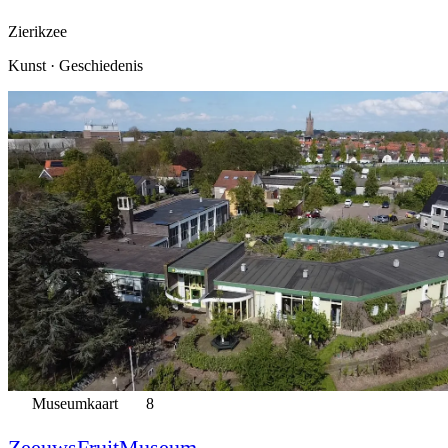
Zierikzee
Kunst · Geschiedenis
Museumkaart
8
ZeeuwsFruitMuseum