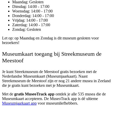
Maandag
: Gesloten
Dinsdag
: 14:00 - 17:00
Woensdag
: 14:00 - 17:00
Donderdag
: 14:00 - 17:00
Vrijdag
: 14:00 - 17:00
Zaterdag
: 14:00 - 17:00
Zondag
: Gesloten
Let op: op Maandag en Zondag is dit museum gesloten voor
bezoekers!
Museumkaart toegang bij Streekmuseum de
Meestoof
Je kunt
Streekmuseum de Meestoof
gratis bezoeken met de
Nederlandse Museumkaart (Museumjaarkaart). Naast
Streekmuseum de Meestoof zijn er nog 21 andere musea in Zeeland
die je gratis kunt bezoeken met je Museumkaart.
Met de
gratis MuseoTrack app
ontdek je alle 535 musea die de
Museumkaart accepteren. De MuseoTrack app is dé ultieme
Museumjaarkaart app
voor museumliefhebbers.